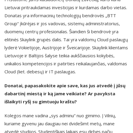
Lietuvai pritraukdamas investicijas ir kurdamas darbo vietas.
Donatas yra informacinių technologijų bendrovės „BTT
Group“ įkūrėjas ir jos vadovas, sistemų administratorius,
duomenų centrų profesionalas. Šiandien ši bendrovė yra
elitinės Skaylink grupės dalis. Tai yra valdomų Cloud paslaugų
lyderė Vokietijoje, Austrijoje ir Šveicarijoje. Skaylink klientams
Lietuvoje ir Baltijos šalyse teikia aukščiausios kokybės,
unikalios kompetencijos ir patirties reikalaujančias, valdomas
Cloud (liet. debesų) ir IT paslaugas.
Donatai, papasakokite apie save, kas jus atvedė į jūsų
dabartinį miestą ir ką jame veikiate? Ar pavyksta
išlaikyti ryšį su gimtuoju kraštu?
Kolegos mane vadina „sys adminu“ nuo gimimo. Į Vilnių,
kuriame gyvenu jau daugiau nei dvidešimt metų, mane
atvedė studijos. Studentiškais laikais esu dirbęs pačių