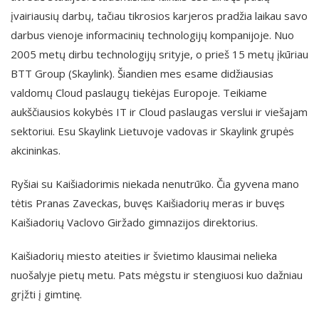
įvairiausių darbų, tačiau tikrosios karjeros pradžia laikau savo
darbus vienoje informacinių technologijų kompanijoje. Nuo
2005 metų dirbu technologijų srityje, o prieš 15 metų įkūriau
BTT Group (Skaylink). Šiandien mes esame didžiausias
valdomų Cloud paslaugų tiekėjas Europoje. Teikiame
aukščiausios kokybės IT ir Cloud paslaugas verslui ir viešajam
sektoriui. Esu Skaylink Lietuvoje vadovas ir Skaylink grupės
akcininkas.
Ryšiai su Kaišiadorimis niekada nenutrūko. Čia gyvena mano
tėtis Pranas Zaveckas, buvęs Kaišiadorių meras ir buvęs
Kaišiadorių Vaclovo Giržado gimnazijos direktorius.
Kaišiadorių miesto ateities ir švietimo klausimai nelieka
nuošalyje pietų metu. Pats mėgstu ir stengiuosi kuo dažniau
grįžti į gimtinę.