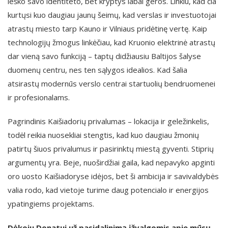
ieško savo identiteto, bet kryptys labai geros. Linkiu, kad čia
kurtųsi kuo daugiau jaunų šeimų, kad verslas ir investuotojai
atrastų miesto tarp Kauno ir Vilniaus pridėtinę vertę. Kaip
technologijų žmogus linkėčiau, kad Kruonio elektrinė atrastų
dar vieną savo funkciją – taptų didžiausiu Baltijos šalyse
duomenų centru, nes ten sąlygos idealios. Kad šalia
atsirastų modernūs verslo centrai startuolių bendruomenei
ir profesionalams.
Pagrindinis Kaišiadorių privalumas – lokacija ir geležinkelis,
todėl reikia nuosekliai stengtis, kad kuo daugiau žmonių
patirtų šiuos privalumus ir pasirinktų miestą gyventi. Stiprių
argumentų yra. Beje, nuoširdžiai gaila, kad nepavyko apginti
oro uosto Kaišiadoryse idėjos, bet ši ambicija ir savivaldybės
valia rodo, kad vietoje turime daug potencialo ir energijos
ypatingiems projektams.
Dėkoju Donatui už pasidalinimą įžvalgomis apie mūsų