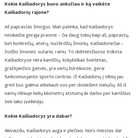
Kokie Kaišiadorys buvo anksčiau ir ką veikėte
Kaišiadorių rajone?
Aš paprastas žmogus. Man patinka, kad Kaišiadorys
nesikeičia gerąja prasme – čia daug tokių kaip aš, paprastų,
bet konkrečių, atvirų, nuoširdžių žmonių. Kaišiadoriečiai –
žodžio žmonės: sutarei, ramu. To didmiesčiuose trūksta.
Kaišiadoryse nėra kamščių, kokybiškas švietimas,
gražėjančios gatvės, yra vietų būreliuose, gerai
funkcionuojantis sporto centras. Iš Kaišiadorių į Vilnių jau
greit bus galima atkeliauti vos per dvidešimt minučių. Aš iš
namų Vilniuje kelių kilometrų atstumą iki darbo per kamščius
tiek laiko įveikinėju.
Kokie Kaišiadorys yra dabar?
Akivaizdu, Kaišiadorys auga ir plečiasi. Nors miestas dar