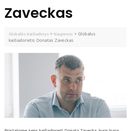
Zaveckas
>
>
Globalus
Globalūs Kaišiadorys
Naujienos
kaišiadorietis Donatas Zaveckas
Pristatome Jums kaišiadorietį Donatą Zavecką, kuris kuria