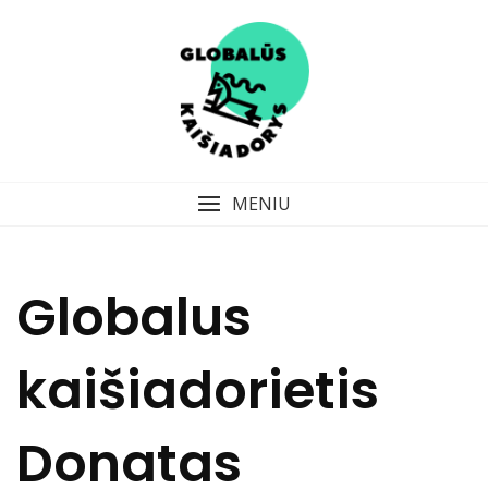
Skip
to
content
MENIU
Globalus
kaišiadorietis
Donatas