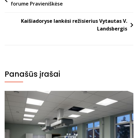
forume Pravieniškėse
tarp
įrašų
Kaišiadoryse lankėsi režisierius Vytautas V.
Landsbergis
Panašūs įrašai