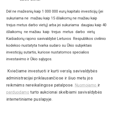
Dėl ne mažesnių kaip 1 000 000 eurų kapitalo investicijų (jei
sukuriama ne mažiau kaip 15 išlaikomų ne mažiau kaip
trejus metus darbo vietų) arba jei sukuriama daugiau kaip 40
išlaikomų ne mažiau kaip trejus metus darbo vietų
Kaišiadorių rajono savivaldybė Lietuvos Respublikos civilinio
kodekso nustatyta tvarka sudaro su Ūkio subjektais
investicijų sutartis, kuriose nustatomos specialios
investavimo ir Ūkio sąlygos.
Kviečiame investuoti ir kurti verslą savivaldybės
administracijai priklausančiose ir šiuo metu jos
reikmėms nereikalingose patalpose.
Nuomojamo
ir
parduodamo
turto aukcionai skelbiami savivaldybės
internetiniame puslapyje.