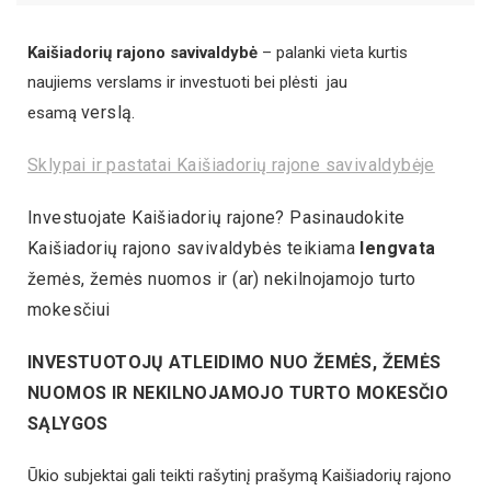
Kaišiadorių rajono savivaldybė
– palanki vieta kurtis
naujiems verslams ir investuoti bei plėsti jau
verslą.
esamą
Sklypai ir pastatai Kaišiadorių rajone savivaldybėje
Investuojate Kaišiadorių rajone? Pasinaudokite
Kaišiadorių rajono savivaldybės teikiama
lengvata
žemės, žemės nuomos ir (ar) nekilnojamojo turto
mokesčiui
INVESTUOTOJŲ ATLEIDIMO NUO ŽEMĖS, ŽEMĖS
NUOMOS IR NEKILNOJAMOJO TURTO MOKESČIO
SĄLYGOS
Ūkio subjektai gali teikti rašytinį prašymą Kaišiadorių rajono