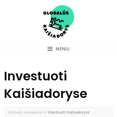
MENIU
Investuoti
Kaišiadoryse
>
Investuoti Kaišiadoryse
Globalūs Kaišiadorys