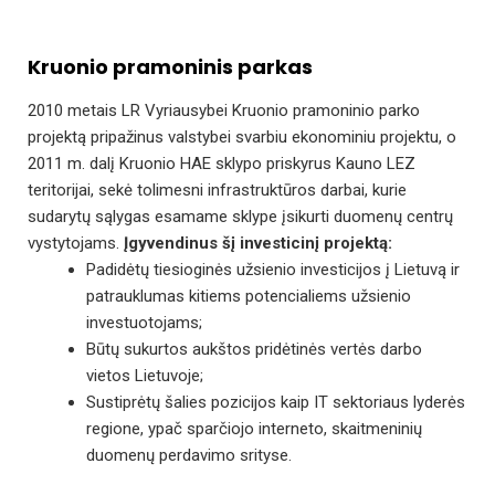
Kruonio pramoninis parkas
2010 metais LR Vyriausybei Kruonio pramoninio parko
projektą pripažinus valstybei svarbiu ekonominiu projektu, o
2011 m. dalį Kruonio HAE sklypo priskyrus Kauno LEZ
teritorijai, sekė tolimesni infrastruktūros darbai, kurie
sudarytų sąlygas esamame sklype įsikurti duomenų centrų
vystytojams.
Įgyvendinus šį investicinį projektą:
Padidėtų tiesioginės užsienio investicijos į Lietuvą ir
patrauklumas kitiems potencialiems užsienio
investuotojams;
Būtų sukurtos aukštos pridėtinės vertės darbo
vietos Lietuvoje;
Sustiprėtų šalies pozicijos kaip IT sektoriaus lyderės
regione, ypač sparčiojo interneto, skaitmeninių
duomenų perdavimo srityse.