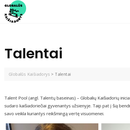
Skip
to
content
Talentai
Globalūs Kaišiadorys
>
Talentai
Talent Pool (angl. Talentų baseinas) – Globalių Kaišiadorių inici
sudaro kaišiadoriečiai gyvenantys užsienyje. Taip pat į šią ben
savo veikla kuriantys reikšmingą vertę visuomenei.