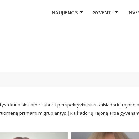
NAUJIENOS
GYVENTI
INVE
atyva kuria siekiame suburti perspektyviausius Kaišiadorių rajono al
druomenę priimami migruojantys į Kaišiadorių rajoną arba gyvenanty