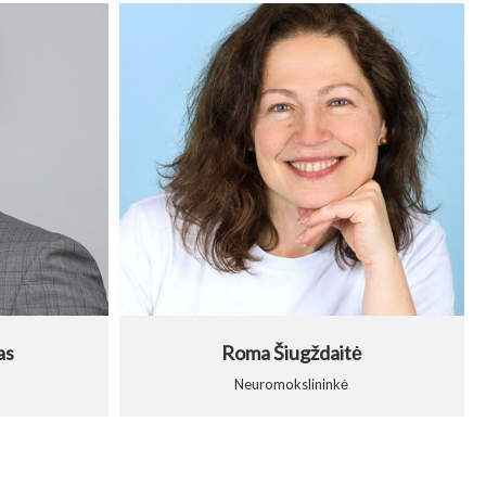
as
Roma Šiugždaitė
Neuromokslininkė