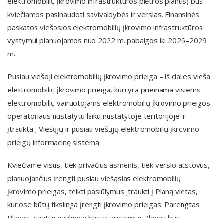
elektromobilių įkrovimo infrastruktūros plėtros planus) bus
kviečiamos pasinaudoti savivaldybės ir verslas. Finansinės
paskatos viešosios elektromobilių įkrovimo infrastruktūros
vystymui planuojamos nuo 2022 m. pabaigos iki 2026–2029
m.
Pusiau viešoji elektromobilių įkrovimo prieiga – iš dalies vieša
elektromobilių įkrovimo prieiga, kuri yra prieinama visiems
elektromobilių vairuotojams elektromobilių įkrovimo prieigos
operatoriaus nustatytu laiku nustatytoje teritorijoje ir
įtraukta į Viešųjų ir pusiau viešųjų elektromobilių įkrovimo
prieigų informacinę sistemą.
Kviečiame visus, tiek privačius asmenis, tiek verslo atstovus,
planuojančius įrengti pusiau viešąsias elektromobilių
įkrovimo prieigas, teikti pasiūlymus įtraukti į Planą vietas,
kuriose būtų tikslinga įrengti įkrovimo prieigas. Parengtas
Planas, gauti pasiūlymai bus svarstomi ir Planas bus