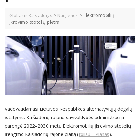
>
>
Elektromobilių
Globalūs Kaišiadorys
Naujienos
įkrovimo stotelių plėtra
Vadovaudamasi Lietuvos Respublikos alternatyviųjų degalų
įstatymu, Kaišiadorių rajono savivaldybės administracija
parengė 2022–2030 metų Elektromobilių įkrovimo stotelių
įrengimo Kaišiadorių rajone planą (
toliau – Planas
).