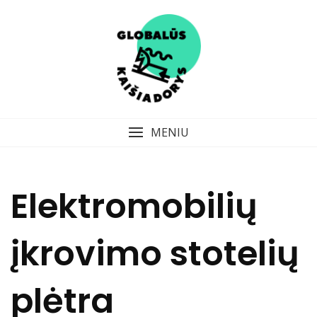
Skip
to
content
MENIU
Elektromobilių
įkrovimo stotelių
plėtra