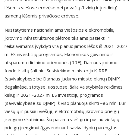
lėšomis viešose erdvėse bei privačių (fizinių ir juridinių)
asmenų lėšomis privačiose erdvėse.
Nustatytiems nacionaliniams viešosios elektromobilių
įkrovimo infrastruktūros plėtros tikslams pasiekti ir
reikalavimams įvykdyti yra planuojamos lėšos iš 2021–2027
m. ES investicijų programos, Ekonomikos gaivinimo ir
atsparumo didinimo priemonės (RRF), Darnaus judumo
fondo ir kitų šaltinių. Susisiekimo ministerija iš RRF
(savivaldybėse be Darnaus judumo mieste planų (DJMP),
degalinėse, stotyse, uostuose, šalia valstybinės reikšmės
kelių) ir 2021–2027 m. ES investicijų programos
(savivaldybėse su DJMP) iš viso planuoja skirti ~86 mln. Eur
viešųjų ir pusiau viešųjų elektromobilių įkrovimo prieigų
įrengimo skatinimui. Šia parama viešųjų ir pusiau viešųjų
prieigų įrengimui (įgyvendinant savivaldybių parengtus