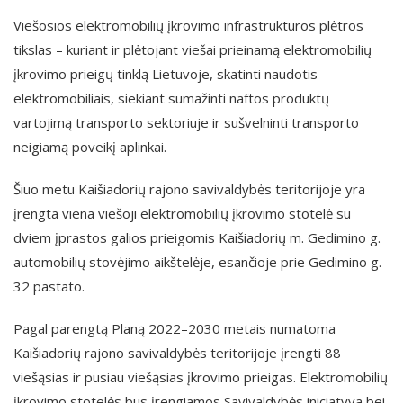
Viešosios elektromobilių įkrovimo infrastruktūros plėtros
tikslas – kuriant ir plėtojant viešai prieinamą elektromobilių
įkrovimo prieigų tinklą Lietuvoje, skatinti naudotis
elektromobiliais, siekiant sumažinti naftos produktų
vartojimą transporto sektoriuje ir sušvelninti transporto
neigiamą poveikį aplinkai.
Šiuo metu Kaišiadorių rajono savivaldybės teritorijoje yra
įrengta viena viešoji elektromobilių įkrovimo stotelė su
dviem įprastos galios prieigomis Kaišiadorių m. Gedimino g.
automobilių stovėjimo aikštelėje, esančioje prie Gedimino g.
32 pastato.
Pagal parengtą Planą 2022–2030 metais numatoma
Kaišiadorių rajono savivaldybės teritorijoje įrengti 88
viešąsias ir pusiau viešąsias įkrovimo prieigas. Elektromobilių
įkrovimo stotelės bus įrengiamos Savivaldybės iniciatyva bei