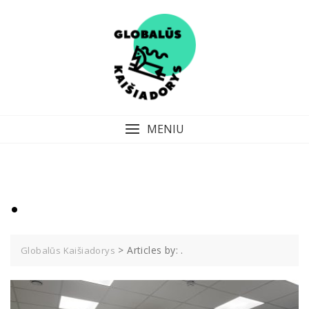
Skip
to
content
MENIU
.
>
Articles by: .
Globalūs Kaišiadorys